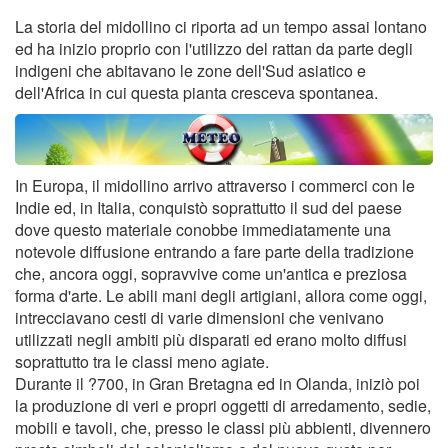
La storia del midollino ci riporta ad un tempo assai lontano
ed ha inizio proprio con l'utilizzo del rattan da parte degli
indigeni che abitavano le zone dell'Sud asiatico e
dell'Africa in cui questa pianta cresceva spontanea.
In Europa, il midollino arrivo attraverso i commerci con le
Indie ed, in Italia, conquistò soprattutto il sud del paese
dove questo materiale conobbe immediatamente una
notevole diffusione entrando a fare parte della tradizione
che, ancora oggi, sopravvive come un'antica e preziosa
forma d'arte. Le abili mani degli artigiani, allora come oggi,
intrecciavano cesti di varie dimensioni che venivano
utilizzati negli ambiti più disparati ed erano molto diffusi
soprattutto tra le classi meno agiate.
Durante il ?700, in Gran Bretagna ed in Olanda, iniziò poi
la produzione di veri e propri oggetti di arredamento, sedie,
mobili e tavoli, che, presso le classi più abbienti, divennero